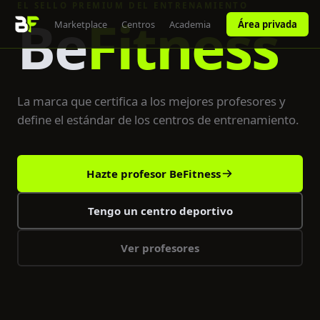
EL SELLO PREMIUM DEL ENTRENAMIENTO
Be
Fitness
rofesores
Marketplace
Centros
Academia
Área privada
La marca que certifica a los mejores profesores y
define el estándar de los centros de entrenamiento.
Hazte profesor BeFitness
Tengo un centro deportivo
Ver profesores