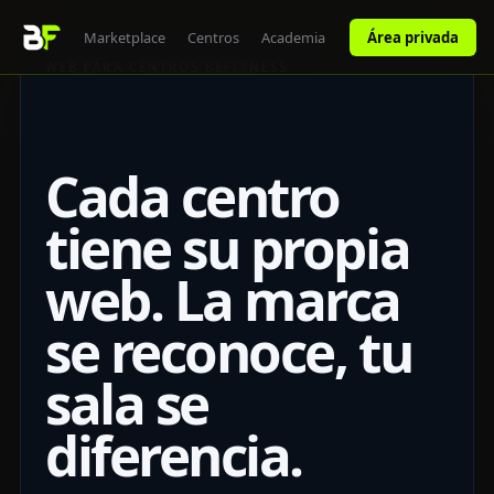
rofesores
Marketplace
Centros
Academia
Área privada
WEB PARA CENTROS BEFITNESS
Cada centro
tiene su propia
web. La marca
se reconoce, tu
sala se
diferencia.