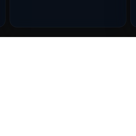
DISCIPLINAS
PARA
PARA CENTROS
PROFESORES
Ver todas
Adherirse
Certifícate
BeBarre Power
Contactar
Ver cursos
BeActive Dance
Marketplace
BeJump
BeStrong
BeZen
BeCore