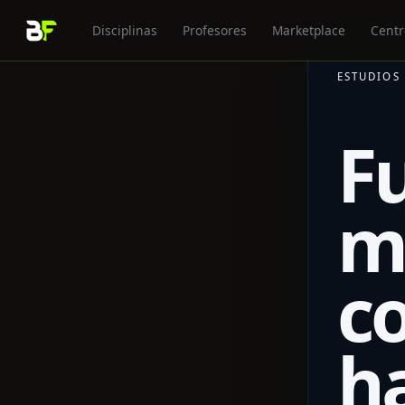
Disciplinas
Profesores
Marketplace
Centr
ESTUDIOS
F
m
c
h