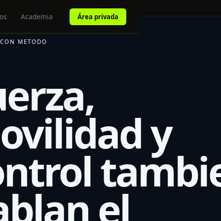
os
Academia
Área privada
 CON METODO
uerza,
ovilidad y
ontrol tambi
ablan el