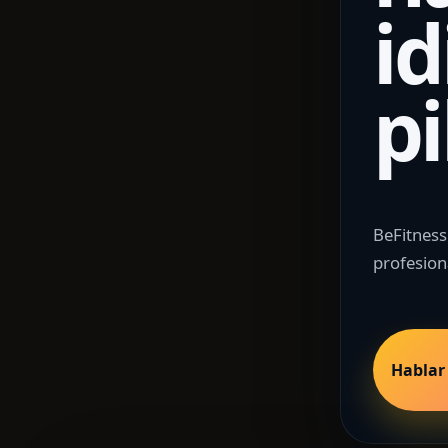
i
pi
BeFitness
profesion
Hablar