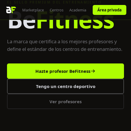
EL SELLO PREMIUM DEL ENTRENAMIENTO
Be
Fitness
rofesores
Marketplace
Centros
Academia
Área privada
La marca que certifica a los mejores profesores y
define el estándar de los centros de entrenamiento.
Hazte profesor BeFitness
Tengo un centro deportivo
Ver profesores